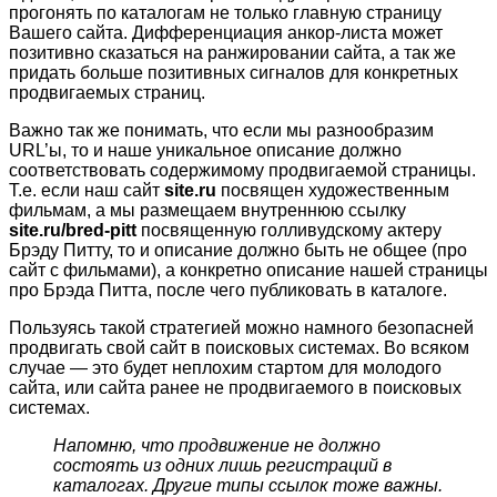
прогонять по каталогам не только главную страницу
Вашего сайта. Дифференциация анкор-листа может
позитивно сказаться на ранжировании сайта, а так же
придать больше позитивных сигналов для конкретных
продвигаемых страниц.
Важно так же понимать, что если мы разнообразим
URL’ы, то и наше уникальное описание должно
соответствовать содержимому продвигаемой страницы.
Т.е. если наш сайт
site.ru
посвящен художественным
фильмам, а мы размещаем внутреннюю ссылку
site.ru/bred-pitt
посвященную голливудскому актеру
Брэду Питту, то и описание должно быть не общее (про
сайт с фильмами), а конкретно описание нашей страницы
про Брэда Питта, после чего публиковать в каталоге.
Пользуясь такой стратегией можно намного безопасней
продвигать свой сайт в поисковых системах. Во всяком
случае — это будет неплохим стартом для молодого
сайта, или сайта ранее не продвигаемого в поисковых
системах.
Напомню, что продвижение не должно
состоять из одних лишь регистраций в
каталогах. Другие типы ссылок тоже важны.