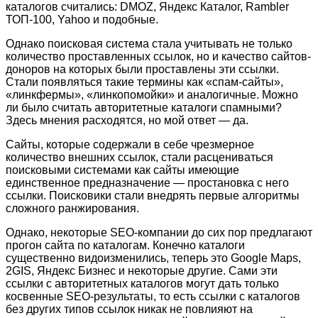
каталогов считались: DMOZ, Яндекс Каталог, Rambler
ТОП-100, Yahoo и подобные.
Однако поисковая система стала учитывать не только
количество проставленных ссылок, но и качество сайтов-
доноров на которых были проставлены эти ссылки.
Стали появляться такие термины как «спам-сайты»,
«линкфермы», «линкопомойки» и аналогичные. Можно
ли было считать авторитетные каталоги спамными?
Здесь мнения расходятся, но мой ответ — да.
Сайты, которые содержали в себе чрезмерное
количество внешних ссылок, стали расцениватьcя
поисковыми системами как сайты имеющие
единственное предназначение — простановка с него
ссылки. Поисковики стали внедрять первые алгоритмы
сложного ранжирования.
Однако, некоторые SEO-компании до сих пор предлагают
прогон сайта по каталогам. Конечно каталоги
существенно видоизменились, теперь это Google Maps,
2GIS, Яндекс Бизнес и некоторые другие. Сами эти
ссылки с авторитетных каталогов могут дать только
косвенные SEO-результаты, то есть ссылки с каталогов
без других типов ссылок никак не повлияют на