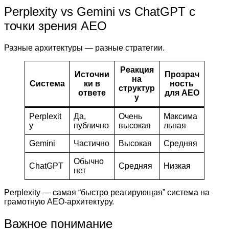
Perplexity vs Gemini vs ChatGPT с
точки зрения AEO
Разные архитектуры — разные стратегии.
Реакция
Источни
Прозрач
на
Система
ки в
ность
структур
ответе
для AEO
у
Perplexit
Да,
Очень
Максима
y
публично
высокая
льная
Gemini
Частично
Высокая
Средняя
Обычно
ChatGPT
Средняя
Низкая
нет
Perplexity — самая “быстро реагирующая” система на
грамотную AEO-архитектуру.
Важное понимание