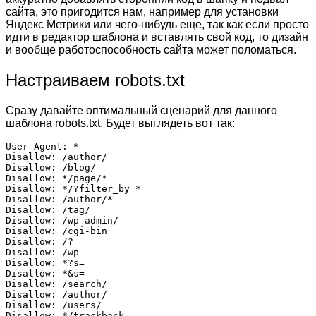
сайта, это пригодится нам, например для установки
Яндекс Метрики или чего-нибудь еще, так как если просто
идти в редактор шаблона и вставлять свой код, то дизайн
и вообще работоспособность сайта может поломаться.
Настраиваем robots.txt
Сразу давайте оптимальный сценарий для данного
шаблона robots.txt. Будет выглядеть вот так:
User-Agent: *

Disallow: /author/

Disallow: /blog/

Disallow: */page/*

Disallow: */?filter_by=*

Disallow: /author/*

Disallow: /tag/

Disallow: /wp-admin/

Disallow: /cgi-bin          

Disallow: /?                

Disallow: /wp-              

Disallow: *?s=              

Disallow: *&s=             

Disallow: /search/  

Disallow: /author/

Disallow: /users/      

Disallow: */trackback                     
