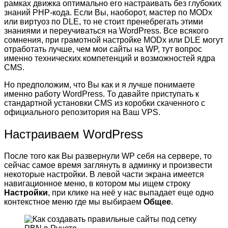
рамках движка оптимально его настраивать без глубоких
знаний PHP-кода. Если Вы, наоборот, мастер по MODx
или виртуоз по DLE, то не стоит пренебрегать этими
знаниями и переучиваться на WordPress. Все всякого
сомнения, при грамотной настройке MODx или DLE могут
отработать лучше, чем мои сайты на WP, тут вопрос
именно технических компетенций и возможностей ядра
CMS.
Но предположим, что Вы как и я лучше понимаете
именно работу WordPress. То давайте приступать к
стандартной установки CMS из коробки скаченного с
официального репозитория на Ваш VPS.
Настраиваем WordPress
После того как Вы развернули WP себя на сервере, то
сейчас самое время заглянуть в админку и произвести
некоторые настройки. В левой части экрана имеется
навигационное меню, в котором мы ищем строку
Настройки
, при клике на неё у нас выпадает еще одно
контекстное меню где мы выбираем
Общее
.