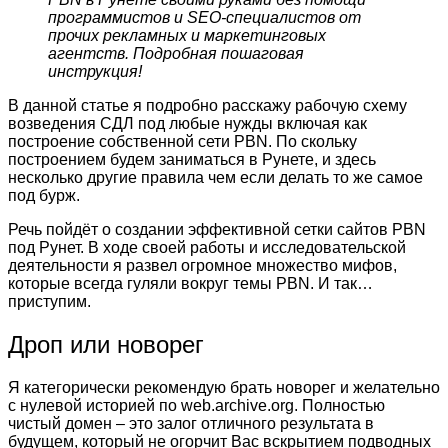
программистов и SEO-специалистов от
прочих рекламных и маркетинговых
агентств. Подробная пошаговая
инструкция!
В данной статье я подробно расскажу рабочую схему
возведения СДЛ под любые нужды включая как
построение собственной сети PBN. По скольку
построением будем заниматься в Рунете, и здесь
несколько другие правила чем если делать то же самое
под бурж.
Речь пойдёт о создании эффективной сетки сайтов PBN
под Рунет. В ходе своей работы и исследовательской
деятельности я развел огромное множество мифов,
которые всегда гуляли вокруг темы PBN. И так…
приступим.
Дроп или новорег
Я категорически рекомендую брать новорег и желательно
с нулевой историей по web.archive.org. Полностью
чистый домен – это залог отличного результата в
будущем, который не огорчит Вас вскрытием подводных