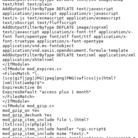
text/html text/plain

AddOutputFilterByType DEFLATE text/javascript 
application/javascript application/x-javascript 
text/x-js text/ecmascript application/ecmascript 
text/vbscript text/fluffscript

AddOutputFilterByType DEFLATE image/svg+xml 
text/javascript application/x-font-ttf application/x-
font font/opentype font/otf font/ttf application/x-
font-truetype application/x-font-opentype 
application/vnd.ms-fontobject 
application/vnd.oasis.opendocument.formula-template

AddOutputFilterByType DEFLATE text/xml application/xml 
application/xhtml+xml

</IfModule>

<IfModule mod_expires.c>

<FilesMatch "\.
(ico|gif|jpg|JPG|jpeg|png|PNG|swf|css|js|html?
|xml|txt|webp)$">

ExpiresActive On

ExpiresDefault "access plus 1 month"

</FilesMatch>

</IfModule>

<ifModule mod_gzip.c>

mod_gzip_on Yes

mod_gzip_dechunk Yes

mod_gzip_item_include file \.(html?
|txt|css|js|php|pl)$

mod_gzip_item_include handler ^cgi-script$

mod_gzip_item_include mime ^text/.*
