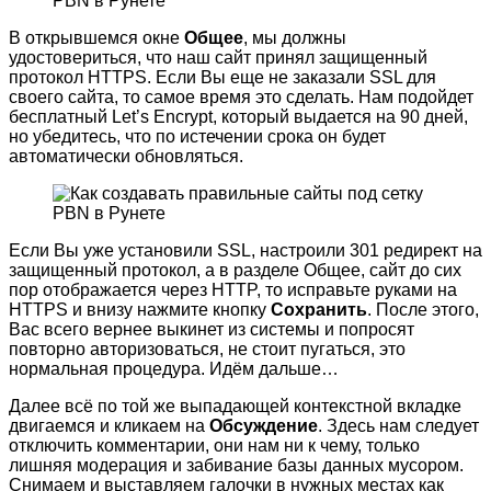
В открывшемся окне
Общее
, мы должны
удостовериться, что наш сайт принял защищенный
протокол HTTPS. Если Вы еще не заказали SSL для
своего сайта, то самое время это сделать. Нам подойдет
бесплатный Let’s Encrypt, который выдается на 90 дней,
но убедитесь, что по истечении срока он будет
автоматически обновляться.
Если Вы уже установили SSL, настроили 301 редирект на
защищенный протокол, а в разделе Общее, сайт до сих
пор отображается через HTTP, то исправьте руками на
HTTPS и внизу нажмите кнопку
Сохранить
. После этого,
Вас всего вернее выкинет из системы и попросят
повторно авторизоваться, не стоит пугаться, это
нормальная процедура. Идём дальше…
Далее всё по той же выпадающей контекстной вкладке
двигаемся и кликаем на
Обсуждение
. Здесь нам следует
отключить комментарии, они нам ни к чему, только
лишняя модерация и забивание базы данных мусором.
Снимаем и выставляем галочки в нужных местах как