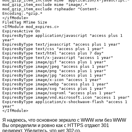
mod_gzip_item_include mime ^application/x-javascript.*

mod_gzip_item_exclude mime ^image/.*

mod_gzip_item_exclude rspheader ^Content-
Encoding:.*gzip.*

</ifModule>

FileETag MTime Size

<IfModule mod_expires.c>

ExpiresActive On

ExpiresByType application/javascript "access plus 1 
year"

ExpiresByType text/javascript "access plus 1 year"

ExpiresByType text/css "access plus 1 year"

ExpiresByType text/html "access plus 7 day"

ExpiresByType text/x-javascript "access 1 year"

ExpiresByType image/gif "access plus 1 year"

ExpiresByType image/jpeg "access plus 1 year"

ExpiresByType image/png "access plus 1 year"

ExpiresByType image/jpg "access plus 1 year"

ExpiresByType image/x-icon "access 1 year"

ExpiresByType image/webp "access plus 1 year"

ExpiresByType image/svg "access plus 1 year"

ExpiresByType image/svg+xml "access plus 1 year"

ExpiresByType image/vnd.microsoft.icon "access 1 year"

ExpiresByType application/x-shockwave-flash "access 1 
year"

</IfModule>
Я надеюсь, что основное зеркало с WWW или без WWW
Вы определили и ровно как c HTTPS отдают 301
редирект. Убедитесь, что нет 302-го.