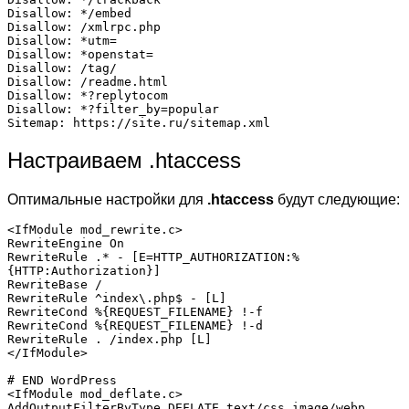
Disallow: */embed          

Disallow: /xmlrpc.php      

Disallow: *utm=            

Disallow: *openstat=  

Disallow: /tag/ 

Disallow: /readme.html 

Disallow: *?replytocom

Disallow: *?filter_by=popular

Sitemap: https://site.ru/sitemap.xml
Настраиваем .htaccess
Оптимальные настройки для
.
htaccess
будут следующие:
<IfModule mod_rewrite.c>

RewriteEngine On

RewriteRule .* - [E=HTTP_AUTHORIZATION:%
{HTTP:Authorization}]

RewriteBase /

RewriteRule ^index\.php$ - [L]

RewriteCond %{REQUEST_FILENAME} !-f

RewriteCond %{REQUEST_FILENAME} !-d

RewriteRule . /index.php [L]

</IfModule>

# END WordPress

<IfModule mod_deflate.c>

AddOutputFilterByType DEFLATE text/css image/webp 