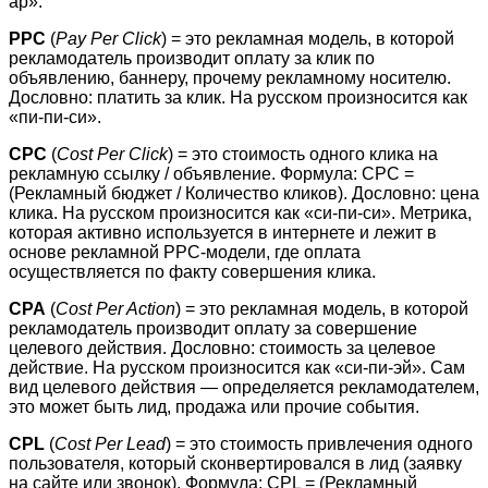
ар».
PPC
(
Pay Per Click
) = это рекламная модель, в которой
рекламодатель производит оплату за клик по
объявлению, баннеру, прочему рекламному носителю.
Дословно: платить за клик. На русском произносится как
«пи-пи-си».
CPC
(
Cost Per Click
) = это стоимость одного клика на
рекламную ссылку / объявление. Формула: CPC =
(Рекламный бюджет / Количество кликов). Дословно: цена
клика. На русском произносится как «си-пи-си». Метрика,
которая активно используется в интернете и лежит в
основе рекламной PPC-модели, где оплата
осуществляется по факту совершения клика.
CPA
(
Cost Per Action
) = это рекламная модель, в которой
рекламодатель производит оплату за совершение
целевого действия. Дословно: стоимость за целевое
действие. На русском произносится как «си-пи-эй». Сам
вид целевого действия — определяется рекламодателем,
это может быть лид, продажа или прочие события.
CPL
(
Cost Per Lead
) = это стоимость привлечения одного
пользователя, который сконвертировался в лид (заявку
на сайте или звонок). Формула: CPL = (Рекламный