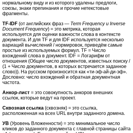
нормальному виду и из которого удалены предлоги,
союзы, знаки препинания и прочие нетекстовые
фрагменты.
TF-IDF
(от английских фраз —
Term Frequency и Inverse
Document Frequency
) = это метрика, которая
используется для оценки важности слова в контексте
документа. И для TF и для IDF используется несколько
вариаций вычислений / нормировок, приведём самые
простые из используемых формул. TF = Число
вхождений слова в документ. IDF = Логарифм от
отношения (Общее число документов, известных поиску /
(1 + Число документов, в которых встречается заданное
слово)). На русском произносится как «ти-эф-ай-ди-эф».
Дословно: число вхождений и обратная документная
частота.
Анкор-лист
= это совокупность анкоров внешних
ссылок, которые ведут на проект.
Сквозная ссылка
(сквозняк) = это ссылка,
расположенная на всех URL внутри заданного домена.
УВ
(Уровень Вложенности) = это минимальное число
кликов до заданного документа с главной страницы сайта