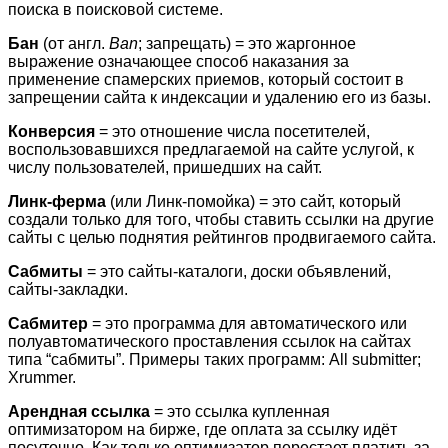
поиска в поисковой системе.
Бан
(от англ.
Ban
; запрещать) = это жаргонное
выражение означающее способ наказания за
применение спамерских приемов, который состоит в
запрещении сайта к индексации и удалению его из базы.
Конверсия
= это отношение числа посетителей,
воспользовавшихся предлагаемой на сайте услугой, к
числу пользователей, пришедших на сайт.
Линк-ферма
(или Линк-помойка) = это сайт, который
создали только для того, чтобы ставить ссылки на другие
сайты с целью поднятия рейтингов продвигаемого сайта.
Сабмиты
= это сайты-каталоги, доски объявлений,
сайты-закладки.
Сабмитер
= это программа для автоматического или
полуавтоматического проставления ссылок на сайтах
типа “сабмиты”. Примеры таких программ: All submitter;
Xrummer.
Арендная ссылка
= это ссылка купленная
оптимизатором на бирже, где оплата за ссылку идёт
посуточно. Как только оптимизатор перестает платить за