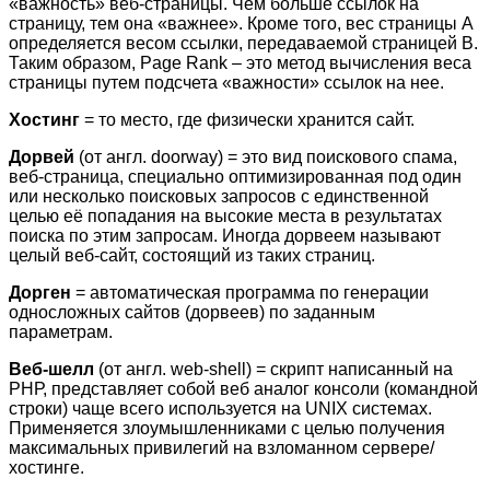
«важность» веб-страницы. Чем больше ссылок на
страницу, тем она «важнее». Кроме того, вес страницы А
определяется весом ссылки, передаваемой страницей B.
Таким образом, Page Rank – это метод вычисления веса
страницы путем подсчета «важности» ссылок на нее.
Хостинг
= то место, где физически хранится сайт.
Дорвей
(от англ. doorway) = это вид поискового спама,
веб-страница, специально оптимизированная под один
или несколько поисковых запросов с единственной
целью её попадания на высокие места в результатах
поиска по этим запросам. Иногда дорвеем называют
целый веб-сайт, состоящий из таких страниц.
Дорген
= автоматическая программа по генерации
односложных сайтов (дорвеев) по заданным
параметрам.
Веб-шелл
(от англ. web-shell) = скрипт написанный на
РНР, представляет собой веб аналог консоли (командной
строки) чаще всего используется на UNIX системах.
Применяется злоумышленниками с целью получения
максимальных привилегий на взломанном сервере/
хостинге.