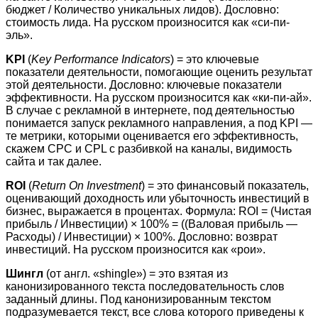
бюджет / Количество уникальных лидов). Дословно:
стоимость лида. На русском произносится как «си-пи-
эль».
KPI
(
Key Performance Indicators
) = это ключевые
показатели деятельности, помогающие оценить результат
этой деятельности. Дословно: ключевые показатели
эффективности. На русском произносится как «ки-пи-ай».
В случае с рекламной в интернете, под деятельностью
понимается запуск рекламного направления, а под KPI —
те метрики, которыми оценивается его эффективность,
скажем CPC и CPL с разбивкой на каналы, видимость
сайта и так далее.
ROI
(
Return On Investment
) = это финансовый показатель,
оценивающий доходность или убыточность инвестиций в
бизнес, выражается в процентах. Формула: ROI = (Чистая
прибыль / Инвестиции) × 100% = ((Валовая прибыль —
Расходы) / Инвестиции) × 100%. Дословно: возврат
инвестиций. На русском произносится как «рои».
Шингл
(от англ. «shingle») = это взятая из
канонизированного текста последовательность слов
заданный длины. Под канонизированным текстом
подразумевается текст, все слова которого приведены к