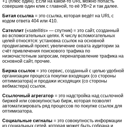
+1 (плюс один). Если на какой-то URL можно попасть
совершив один клик с главной, то её УВ=2 и так далее.
Битая ссылка
= это ссылка, которая ведёт на URL с
кодом ответа 404 или 410.
Сателлит
(«
satellitis
» — спутник) = это сайт, созданный
во вспомогательных целях. К числу вспомогательных
целей относятся: установка ссылок на основной
продвигаемый проект, увеличение охвата аудитории за
счёт привлечения поискового трафика по
низкочастотным запросам, перенаправление трафика на
основной сайт, прочие.
Биржа ссылок
= это сервис, созданный с целью удобной
организации процесса покупки входящих (со стороны
оптимизатора) и продажи исходящих (со стороны
вебмастера) ссылок.
Ссылочный агрегатор
= это надстройка над ссылочной
биржей или совокупностью бирж, которая позволят
автоматизировать ряд процессов по покупке ссылок для
оптимизатора.
Социальные сигналы
= это совокупность информации
из социальных сетей, которая может быть собрана и