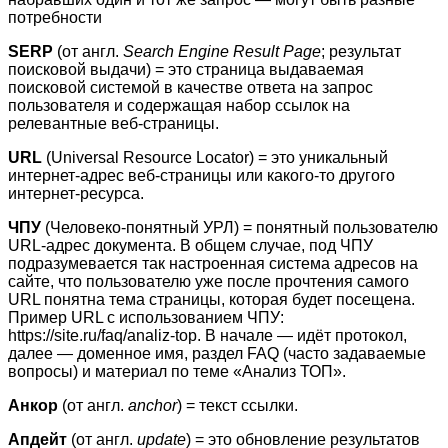
потребности
SERP
(от англ.
Search
Engine
Result
Page
; результат
поисковой выдачи) = это страница выдаваемая
поисковой системой в качестве ответа на запрос
пользователя и содержащая набор ссылок на
релевантные веб-страницы.
URL
(Universal Resource Locator) = это уникальный
интернет-адрес веб-страницы или какого-то другого
интернет-ресурса.
ЧПУ
(Человеко-понятный УРЛ) = понятный пользователю
URL-адрес документа. В общем случае, под ЧПУ
подразумевается так настроенная система адресов на
сайте, что пользователю уже после прочтения самого
URL понятна тема страницы, которая будет посещена.
Пример URL с использованием ЧПУ:
https://site.ru/faq/analiz-top. В начале — идёт протокол,
далее — доменное имя, раздел FAQ (часто задаваемые
вопросы) и материал по теме «Анализ ТОП».
Анкор
(от англ.
anchor
) = текст ссылки.
Апдейт
(от англ.
update
) = это обновление результатов