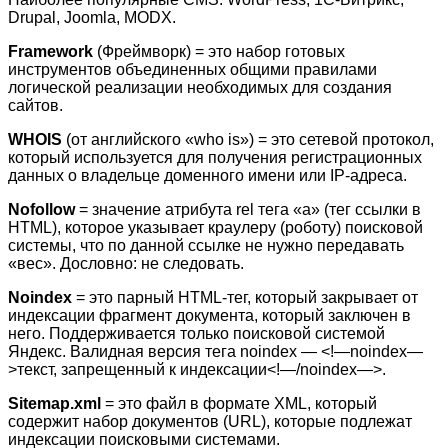
Drupal, Joomla, MODX.
Framework
(Фреймворк) = это набор готовых
инструментов объединенных общими правилами
логической реализации необходимых для создания
сайтов.
WHOIS
(от английского «who is») = это сетевой протокол,
который используется для получения регистрационных
данных о владельце доменного имени или IP-адреса.
Nofollow
= значение атрибута rel тега «a» (тег ссылки в
HTML), которое указывает краулеру (роботу) поисковой
системы, что по данной ссылке не нужно передавать
«вес». Дословно: не следовать.
Noindex
= это парный HTML-тег, который закрывает от
индексации фрагмент документа, который заключен в
него. Поддерживается только поисковой системой
Яндекс. Валидная версия тега noindex — <!—noindex—
>текст, запрещенный к индексации<!—/noindex—>.
Sitemap.xml
= это файл в формате XML, который
содержит набор документов (URL), которые подлежат
индексации поисковыми системами.