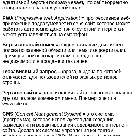
адаптивной верстки подразумевает, что сайт корректно
отображается на всех устройствах.
PWA
(
Progressive
Web
Application
) = прогрессивное веб-
приложение подразумевает из себя сайт, которое может
работать автономно даже при отсутствии интернета и
может устанавливаться на смартфон.
Вертикальный поиск
= общее название для систем
поиска по заданной области или тематике (вертикали).
Примеры: поиск по картинкам, по видео, по
недвижимости в продаже и так далее.
Геозависимый запрос
= фраза, выдача по которой
отличается для пользователей из разных регионов
страны.
Зеркало сайта
= полная копия сайта, расположенная на
другом полном доменном имени. Пример: site.ru и
www.site.ru.
CMS
(
Content Management System
) = это система
(программа), которая используется для создания,
размещения и редактирования содержимого интернет-
сайта. Дословно: система управления контентом.
Наиболее популярные CMS: WordPress, 1С-Битрикс,