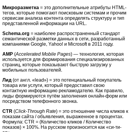
Микроразметка
= это дополнительные атрибуты HTML-
тегов, которые помогают поисковым системам и прочим
сервисам анализа контента определять структуру и тип
представленной информации на URL.
Schema.org
= наиболее распространенный стандарт
семантической разметки данных в сети, разработанный
компаниями Google, Yahoo! и Microsoft в 2011 году.
AMP
(
Accelerated
Mobile
Pages
) — технология, которая
используется для формирования специализированных
страниц, которые показывают быструю загрузку у
мобильных пользователей.
Лид
(от англ. «lead») = это потенциальный покупатель
товара или услуги, который предоставил свою
контактную информацию рекламодателю. Как правило,
лиды формируются путём заполнения онлайн-форм или
посредством телефонного звонка.
CTR
(
Click-Through Rate
) = это отношение числа кликов к
показам сайта / объявления, выраженное в процентах.
Формула: CTR = (Количество кликов / Количество
показов) × 100%. На русском произносится как «си-ти-