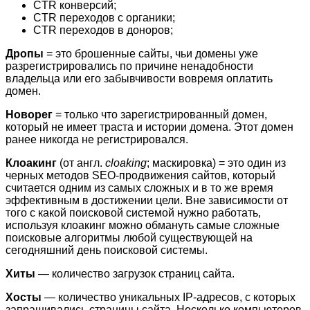
CTR конверсий;
СTR переходов с органики;
CTR переходов в доноров;
Дропы
= это брошенные сайты, чьи домены уже
разрегистрировались по причине ненадобности
владельца или его забывчивости вовремя оплатить
домен.
Новорег
= только что зарегистрированный домен,
который не имеет траста и истории домена. Этот домен
ранее никогда не регистрировался.
Клоакинг
(от англ.
с
loaking
; маскировка) = это один из
черных методов SEO-продвижения сайтов, который
считается одним из самых сложных и в то же время
эффективным в достижении цели. Вне зависимости от
того с какой поисковой системой нужно работать,
используя клоакинг можно обмануть самые сложные
поисковые алгоритмы любой существующей на
сегодняшний день поисковой системы.
Хиты
— количество загрузок страниц сайта.
Хосты
— количество уникальных IP-адресов, с которых
запрашивались страницы сайта. Несколько компьютеров