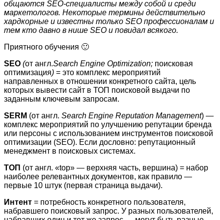
общаются SEO-специалисты между собой и среди
маркетологов. Некоторые термины действительно
хардкорные и известны только SEO профессионалам и
тем кто давно в нише SEO и повидал всякого.
Приятного обучения 🙂
SEO
(
от англ.
Search
Engine
Optimization
;
поисковая
оптимизация
)
= это комплекс мероприятий
направленных в отношении конкретного сайта, цель
которых вывести сайт в ТОП поисковой выдачи по
заданным ключевым запросам.
SERM
(от англ.
Search Engine Reputation Management
) —
комплекс мероприятий по улучшению репутации бренда
или персоны с использованием инструментов поисковой
оптимизации (SEO). Если дословно: репутационный
менеджмент в поисковых системах.
ТОП
(от англ. «top» — верхняя часть, вершина) = набор
наиболее релевантных документов, как правило —
первые 10 штук (первая страница выдачи).
Интент
= потребность конкретного пользователя,
набравшего поисковый запрос. У разных пользователей,
набравших один и тот же запрос — могут быть разные