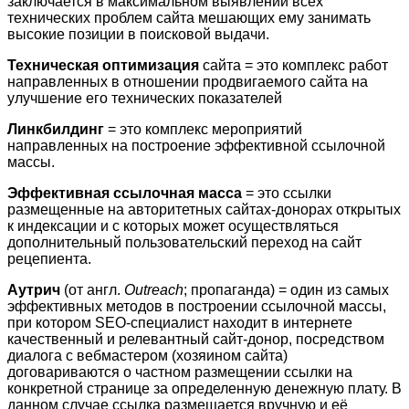
заключается в максимальном выявлении всех
технических проблем сайта мешающих ему занимать
высокие позиции в поисковой выдачи.
Техническая оптимизация
сайта = это комплекс работ
направленных в отношении продвигаемого сайта на
улучшение его технических показателей
Линкбилдинг
= это комплекс мероприятий
направленных на построение эффективной ссылочной
массы.
Эффективная ссылочная масса
= это ссылки
размещенные на авторитетных сайтах-донорах открытых
к индексации и с которых может осуществляться
дополнительный пользовательский переход на сайт
рецепиента.
Аутрич
(от англ.
Outreach
; пропаганда) = один из самых
эффективных методов в построении ссылочной массы,
при котором SEO-специалист находит в интернете
качественный и релевантный сайт-донор, посредством
диалога с вебмастером (хозяином сайта)
договариваются о частном размещении ссылки на
конкретной странице за определенную денежную плату. В
данном случае ссылка размещается вручную и её